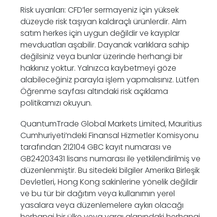
Risk uyarıları: CFD’ler sermayeniz için yüksek
düzeyde risk taşıyan kaldıraçlı ürünlerdir. Alım
satım herkes için uygun değildir ve kayıplar
mevduatları aşabilir. Dayanak varlıklara sahip
değilsiniz veya bunlar üzerinde herhangi bir
hakkınız yoktur. Yalnızca kaybetmeyi göze
alabileceğiniz parayla işlem yapmalısınız. Lütfen
Öğrenme sayfası altındaki risk açıklama
politikamızı okuyun.
QuantumTrade Global Markets Limited, Mauritius
Cumhuriyeti’ndeki Finansal Hizmetler Komisyonu
tarafından
212104 GBC kayıt numarası
ve
GB24203431 lisans numarası ile yetkilendirilmiş ve
düzenlenmiştir. Bu sitedeki bilgiler Amerika Birleşik
Devletleri, Hong Kong sakinlerine yönelik değildir
ve bu tür bir dağıtım veya kullanımın yerel
yasalara veya düzenlemelere aykırı olacağı
herhangi bir ülke veya yargı alanındaki herhangi