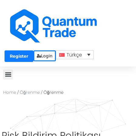
Türkçe
Login
Register
Home
/
Öğrenme
/
Öğrenme
Risk Bildirim Politikası