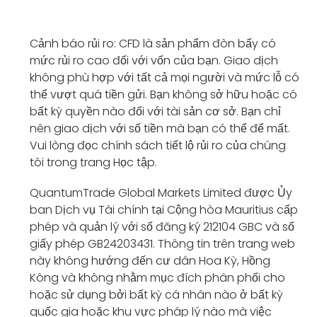
Cảnh báo rủi ro: CFD là sản phẩm đòn bẩy có
mức rủi ro cao đối với vốn của bạn. Giao dịch
không phù hợp với tất cả mọi người và mức lỗ có
thể vượt quá tiền gửi. Bạn không sở hữu hoặc có
bất kỳ quyền nào đối với tài sản cơ sở. Bạn chỉ
nên giao dịch với số tiền mà bạn có thể để mất.
Vui lòng đọc chính sách tiết lộ rủi ro của chúng
tôi trong trang Học tập.
QuantumTrade Global Markets Limited được Ủy
ban Dịch vụ Tài chính tại Cộng hòa Mauritius cấp
phép và quản lý với
số đăng ký 212104 GBC và
số
giấy phép GB24203431. Thông tin trên trang web
này không hướng đến cư dân Hoa Kỳ, Hồng
Kông và không nhằm mục đích phân phối cho
hoặc sử dụng bởi bất kỳ cá nhân nào ở bất kỳ
quốc gia hoặc khu vực pháp lý nào mà việc