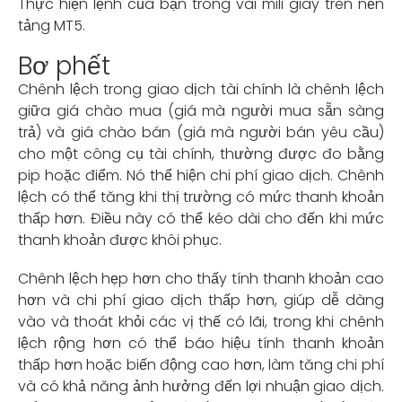
Thực hiện lệnh của bạn trong vài mili giây trên nền
tảng MT5.
Bơ phết
Chênh lệch trong giao dịch tài chính là chênh lệch
giữa giá chào mua (giá mà người mua sẵn sàng
trả) và giá chào bán (giá mà người bán yêu cầu)
cho một công cụ tài chính, thường được đo bằng
pip hoặc điểm. Nó thể hiện chi phí giao dịch. Chênh
lệch có thể tăng khi thị trường có mức thanh khoản
thấp hơn. Điều này có thể kéo dài cho đến khi mức
thanh khoản được khôi phục.
Chênh lệch hẹp hơn cho thấy tính thanh khoản cao
hơn và chi phí giao dịch thấp hơn, giúp dễ dàng
vào và thoát khỏi các vị thế có lãi, trong khi chênh
lệch rộng hơn có thể báo hiệu tính thanh khoản
thấp hơn hoặc biến động cao hơn, làm tăng chi phí
và có khả năng ảnh hưởng đến lợi nhuận giao dịch.