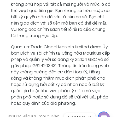
không phù hợp với tất cả mọi người và mức lỗ có
thể vượt quá tiền gửi. Bạn không sở hữu hoặc có
bất kỳ quyền nào đối với tài sản cơ sở. Bạn chỉ
nên giao dịch với số tiền mà bạn có thể để mất.
Vui lòng đọc chính sách tiết lộ rủi ro của chúng
tôi trong trang Học tập.
QuantumTrade Global Markets Limited được Ủy
ban Dịch vụ Tài chính tại Cộng hòa Mauritius cấp
phép và quản lý với
số đăng ký 212104 GBC và
số
giấy phép GB24203431. Thông tin trên trang web
này không hướng đến cư dân Hoa Kỳ, Hồng
Kông và không nhằm mục đích phân phối cho
hoặc sử dụng bởi bất kỳ cá nhân nào ở bất kỳ
quốc gia hoặc khu vực pháp lý nào mà việc
phân phối hoặc sử dụng đó sẽ trái với luật pháp
hoặc quy định của địa phương.
©2024 Bảo lưu mọi quyền.