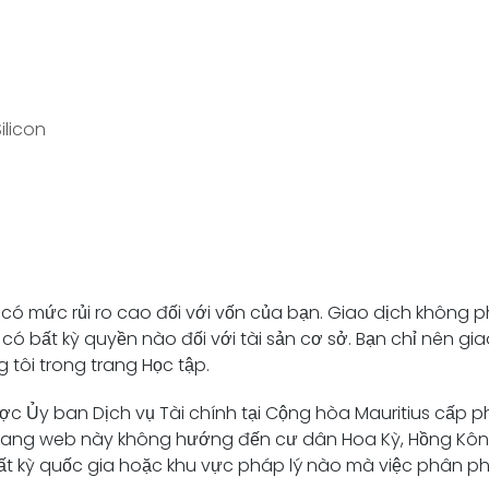
ilicon
có mức rủi ro cao đối với vốn của bạn. Giao dịch không p
ó bất kỳ quyền nào đối với tài sản cơ sở. Bạn chỉ nên gia
g tôi trong trang Học tập.
c Ủy ban Dịch vụ Tài chính tại Cộng hòa Mauritius cấp p
n trang web này không hướng đến cư dân Hoa Kỳ, Hồng K
t kỳ quốc gia hoặc khu vực pháp lý nào mà việc phân phố