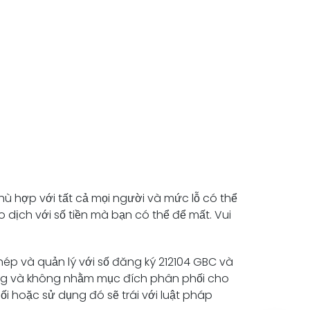
hù hợp với tất cả mọi người và mức lỗ có thể
o dịch với số tiền mà bạn có thể để mất. Vui
hép và quản lý với
số đăng ký 212104 GBC và
ông và không nhằm mục đích phân phối cho
i hoặc sử dụng đó sẽ trái với luật pháp