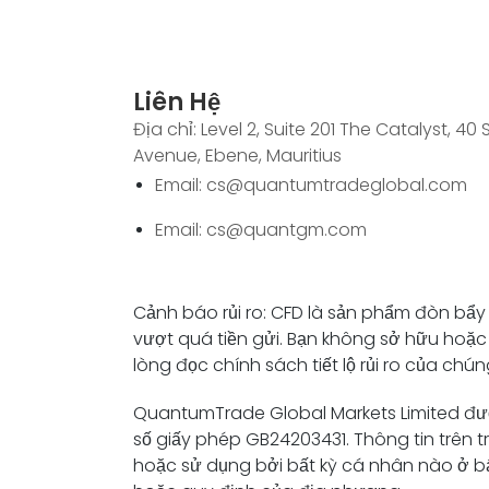
Liên Hệ
Địa chỉ: Level 2, Suite 201 The Catalyst, 40 S
Avenue, Ebene, Mauritius
Email: cs@quantumtradeglobal.com
Email: cs@quantgm.com
Cảnh báo rủi ro: CFD là sản phẩm đòn bẩy 
vượt quá tiền gửi. Bạn không sở hữu hoặc c
lòng đọc chính sách tiết lộ rủi ro của chún
QuantumTrade Global Markets Limited đượ
số giấy phép GB24203431. Thông tin trê
hoặc sử dụng bởi bất kỳ cá nhân nào ở bấ