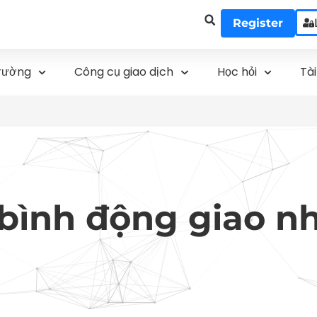
Register
trường
Công cụ giao dịch
Học hỏi
Tà
bình động giao n