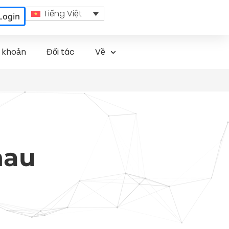
Tiếng Việt
Login
i khoản
Đối tác
Về
hau