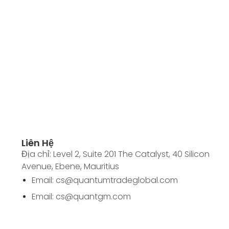
Liên Hệ
Địa chỉ: Level 2, Suite 201 The Catalyst, 40 Silicon
Avenue, Ebene, Mauritius
Email: cs@quantumtradeglobal.com
Email: cs@quantgm.com