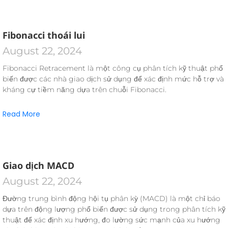
Fibonacci thoái lui
August 22, 2024
Fibonacci Retracement là một công cụ phân tích kỹ thuật phổ
biến được các nhà giao dịch sử dụng để xác định mức hỗ trợ và
kháng cự tiềm năng dựa trên chuỗi Fibonacci.
Read More
Giao dịch MACD
August 22, 2024
Đường trung bình động hội tụ phân kỳ (MACD) là một chỉ báo
dựa trên động lượng phổ biến được sử dụng trong phân tích kỹ
thuật để xác định xu hướng, đo lường sức mạnh của xu hướng