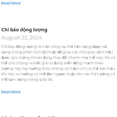
Read More
Chỉ báo động lượng
August 22, 2024
Chỉ báo động lượng là một công cụ nhỏ tiện dụng được sử
dụng trong phân tích kỹ thuật để giúp các nhà giao dịch hiểu
được giá chứng khoán đang thay đổi nhanh như thế nào. Nó có
thể cho chúng ta biết giá có đang biến động mạnh theo
hướng này hay hướng khác không và thậm chí có thể báo hiệu
khi nào xu hướng có thể đảo ngược hoặc khi nào thị trường có
thể tạm dừng trong giây lát.
Read More