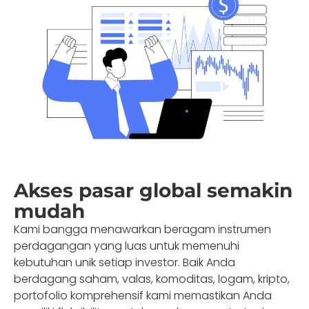
Akses pasar global semakin
mudah
Kami bangga menawarkan beragam instrumen
perdagangan yang luas untuk memenuhi
kebutuhan unik setiap investor. Baik Anda
berdagang saham, valas, komoditas, logam, kripto,
portofolio komprehensif kami memastikan Anda