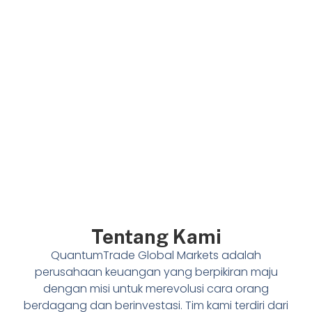
Tentang Kami
QuantumTrade Global Markets adalah
perusahaan keuangan yang berpikiran maju
dengan misi untuk merevolusi cara orang
berdagang dan berinvestasi. Tim kami terdiri dari