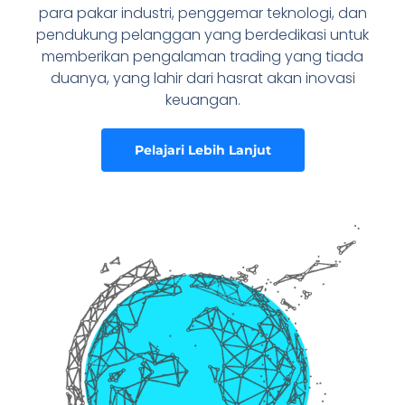
para pakar industri, penggemar teknologi, dan
pendukung pelanggan yang berdedikasi untuk
memberikan pengalaman trading yang tiada
duanya, yang lahir dari hasrat akan inovasi
keuangan.
Pelajari Lebih Lanjut