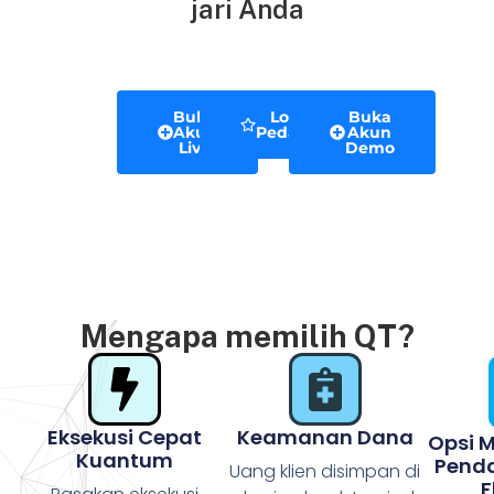
jari Anda
Buka
Lomba
Buka
Akun
Pedagang
Akun
Live
Demo
Mengapa memilih QT?
Eksekusi Cepat
Keamanan Dana
Opsi 
Kuantum
Pend
Uang klien disimpan di
F