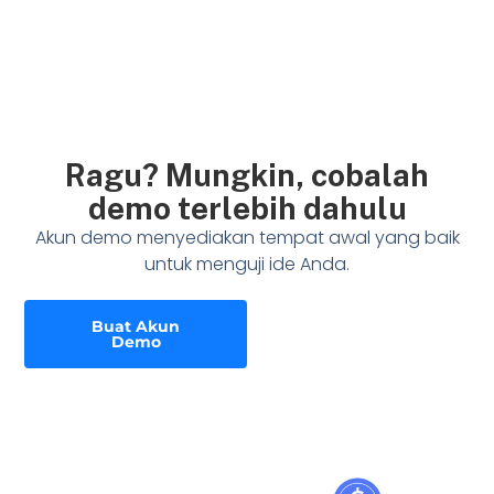
Ragu? Mungkin, cobalah
demo terlebih dahulu
Akun demo menyediakan tempat awal yang baik
untuk menguji ide Anda.
Buat Akun
Demo