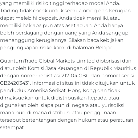
yang memiliki risiko tinggi terhadap modal Anda.
Trading tidak cocok untuk semua orang dan kerugian
dapat melebihi deposit. Anda tidak memiliki, atau
memiliki hak apa pun atas aset acuan. Anda hanya
boleh berdagang dengan uang yang Anda sanggup
menanggung kerugiannya. Silakan baca kebijakan
pengungkapan risiko kami di halaman Belajar.
QuantumTrade Global Markets Limited diotorisasi dan
diatur oleh Komisi Jasa Keuangan di Republik Mauritius
dengan
nomor registrasi 212104 GBC dan
nomor lisensi
GB24203431. Informasi di situs ini tidak ditujukan untuk
penduduk Amerika Serikat, Hong Kong dan tidak
dimaksudkan untuk didistribusikan kepada, atau
digunakan oleh, siapa pun di negara atau yurisdiksi
mana pun di mana distribusi atau penggunaan
tersebut bertentangan dengan hukum atau peraturan
setempat.