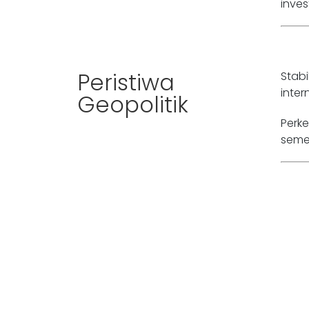
inve
Peristiwa
Stab
inte
Geopolitik
Perk
seme