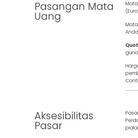
Pasangan Mata
Mata
(Euro
Uang
Mat
Anda 
Quot
guna
Harg
pemb
Conto
Aksesibilitas
Pasa
Perd
Pasar
pial