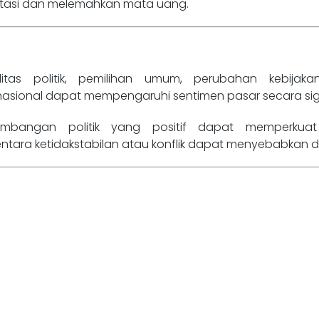
stasi dan melemahkan mata uang.
ilitas politik, pemilihan umum, perubahan kebijaka
rnasional dapat mempengaruhi sentimen pasar secara sign
embangan politik yang positif dapat memperkua
ntara ketidakstabilan atau konflik dapat menyebabkan de