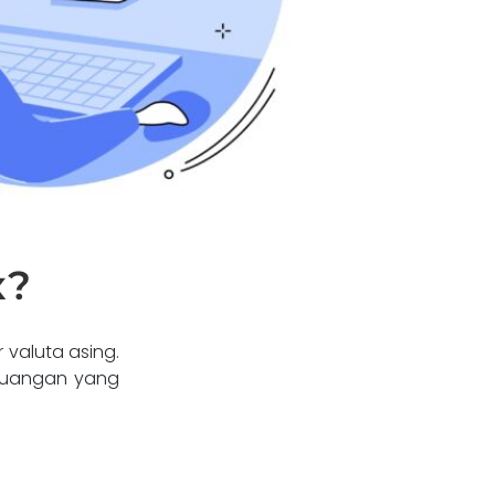
x?
 valuta asing.
keuangan yang