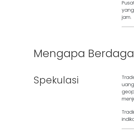
Pusa
yang
jam.
Mengapa Berdaga
Spekulasi
Trad
uang
geop
menj
Trad
indik