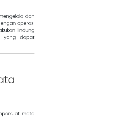
 mengelola dan
dengan operasi
akukan lindung
n yang dapat
ata
mperkuat mata