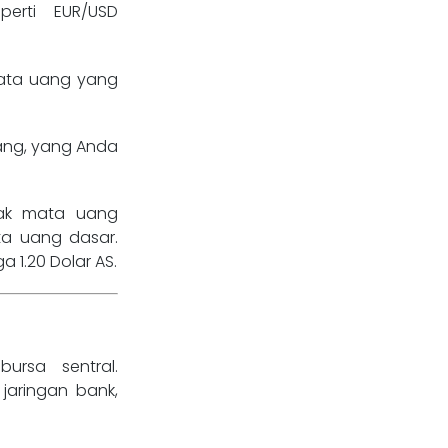
erti EUR/USD
ata uang yang
ng, yang Anda
ak mata uang
ta uang dasar.
a 1.20 Dolar AS.
bursa sentral.
jaringan bank,