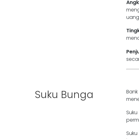
Ang
meng
uang
Tingk
mend
Penju
seca
Suku Bunga
Bank
mene
Suku
perm
Suku