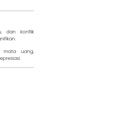
n, dan konflik
ifikan.
t mata uang,
presiasi.