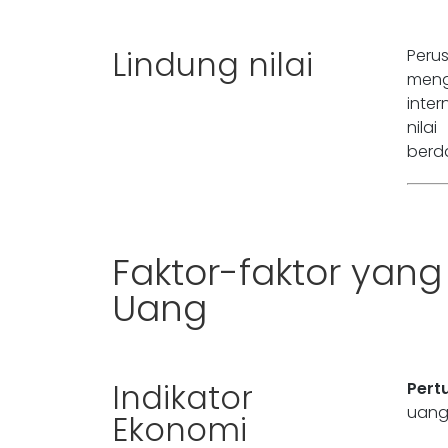
Lindung nilai
Peru
meng
inte
nila
berd
Faktor-faktor ya
Uang
Indikator
Pert
uang
Ekonomi